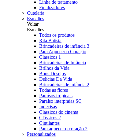
Linha de tratamento
Finalizadores
Cutelaria
Esmaltes
Voltar
Esmaltes
Todos os produtos
Rita Batista
Brincadeiras de infância 3
Para Aquecer o Coração
Clássicos 1
Brincadeiras de Infância
Brilhos da Vida
Bons Desejos
Delícias Da Vida
Brincadeiras de infância 2
Todas as flores
Paraísos tropicais
Paraíso interpraias SC
Indecisas
Clássicos do cinema
Clássicos 2
Cintilantes
Para aquecer o coração 2
Personalizados