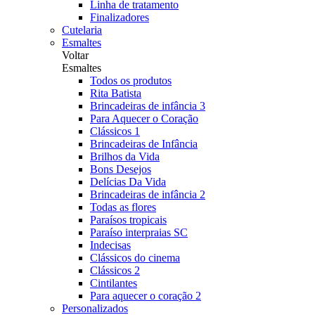
Linha de tratamento
Finalizadores
Cutelaria
Esmaltes
Voltar
Esmaltes
Todos os produtos
Rita Batista
Brincadeiras de infância 3
Para Aquecer o Coração
Clássicos 1
Brincadeiras de Infância
Brilhos da Vida
Bons Desejos
Delícias Da Vida
Brincadeiras de infância 2
Todas as flores
Paraísos tropicais
Paraíso interpraias SC
Indecisas
Clássicos do cinema
Clássicos 2
Cintilantes
Para aquecer o coração 2
Personalizados