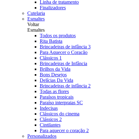
Linha de tratamento
Finalizadores
Cutelaria
Esmaltes
Voltar
Esmaltes
Todos os produtos
Rita Batista
Brincadeiras de infância 3
Para Aquecer o Coração
Clássicos 1
Brincadeiras de Infância
Brilhos da Vida
Bons Desejos
Delícias Da Vida
Brincadeiras de infância 2
Todas as flores
Paraísos tropicais
Paraíso interpraias SC
Indecisas
Clássicos do cinema
Clássicos 2
Cintilantes
Para aquecer o coração 2
Personalizados