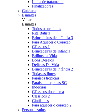
Linha de tratamento
Finalizadores
Cutelaria
Esmaltes
Voltar
Esmaltes
Todos os produtos
Rita Batista
Brincadeiras de infância 3
Para Aquecer o Coração
Clássicos 1
Brincadeiras de Infância
Brilhos da Vida
Bons Desejos
Delícias Da Vida
Brincadeiras de infância 2
Todas as flores
Paraísos tropicais
Paraíso interpraias SC
Indecisas
Clássicos do cinema
Clássicos 2
Cintilantes
Para aquecer o coração 2
Personalizados