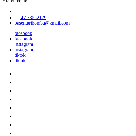
Atendimento
47 33652129
basenutribomba@gmail.com
facebook
facebook
instagram
instagram
tiktok
tiktok