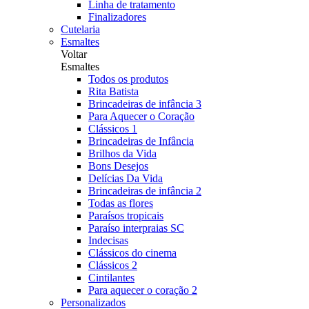
Linha de tratamento
Finalizadores
Cutelaria
Esmaltes
Voltar
Esmaltes
Todos os produtos
Rita Batista
Brincadeiras de infância 3
Para Aquecer o Coração
Clássicos 1
Brincadeiras de Infância
Brilhos da Vida
Bons Desejos
Delícias Da Vida
Brincadeiras de infância 2
Todas as flores
Paraísos tropicais
Paraíso interpraias SC
Indecisas
Clássicos do cinema
Clássicos 2
Cintilantes
Para aquecer o coração 2
Personalizados