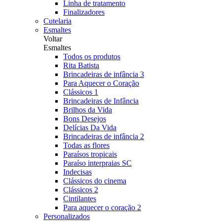
Linha de tratamento
Finalizadores
Cutelaria
Esmaltes
Voltar
Esmaltes
Todos os produtos
Rita Batista
Brincadeiras de infância 3
Para Aquecer o Coração
Clássicos 1
Brincadeiras de Infância
Brilhos da Vida
Bons Desejos
Delícias Da Vida
Brincadeiras de infância 2
Todas as flores
Paraísos tropicais
Paraíso interpraias SC
Indecisas
Clássicos do cinema
Clássicos 2
Cintilantes
Para aquecer o coração 2
Personalizados