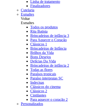
Linha de tratamento
Finalizadores
Cutelaria
Esmaltes
Voltar
Esmaltes
Todos os produtos
Rita Batista
Brincadeiras de infância 3
Para Aquecer o Coração
Clássicos 1
Brincadeiras de Infância
Brilhos da Vida
Bons Desejos
Delícias Da Vida
Brincadeiras de infância 2
Todas as flores
Paraísos tropicais
Paraíso interpraias SC
Indecisas
Clássicos do cinema
Clássicos 2
Cintilantes
Para aquecer o coração 2
Personalizados