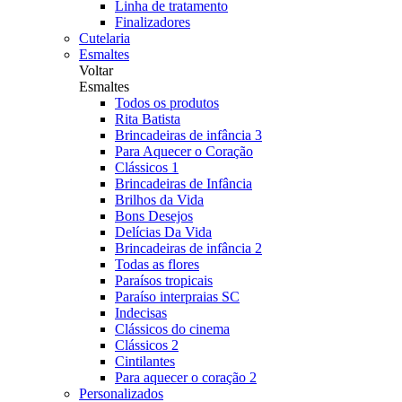
Linha de tratamento
Finalizadores
Cutelaria
Esmaltes
Voltar
Esmaltes
Todos os produtos
Rita Batista
Brincadeiras de infância 3
Para Aquecer o Coração
Clássicos 1
Brincadeiras de Infância
Brilhos da Vida
Bons Desejos
Delícias Da Vida
Brincadeiras de infância 2
Todas as flores
Paraísos tropicais
Paraíso interpraias SC
Indecisas
Clássicos do cinema
Clássicos 2
Cintilantes
Para aquecer o coração 2
Personalizados